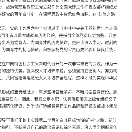
在建党百年、继往开来的重要历史节点，旅游管理专业因独特的学
命，旅游管理系教职工党支部作为全国党建工作样板支部将继续发
讲好党的百年奋斗史，在课程思政中传承红色血脉，在
“红旅之路”
表示，党的十九届六中全会
通过了《中共中央关于党的百年奋斗重
的百年奋斗重大成就和历史经验
，
是指引全体党员
以史为鉴、开创
肩负着为党育人、为国育才的历史使命，更应该深入学习、时刻践
、为国育才的初心使命，积极
弘扬
党的宝贵历史经验和优良传统
，
党在中国特色社会主义新时代召开的一次非常重要的会议，作为一
有的独特优势。就高校人才培养来说，必须坚持立德树人，努力构
生、共同富裕等理念融入人才培养全过程，这样才能为实现中华民
来形成的宝贵经验之一就是坚持自我革命，不断加强自身建设。高
的重要使命。因此，我将立足本职，认真落细落实上级党组织交予
部规范化建设，为学院打造经管党建工作品牌和建设支部战斗堡垒
领导下我们正踏上实现第二个百年奋斗目标“新的赶考”之路，新时
为指引，不断提升自己的政治意识和综合素质，深入同学把握青年