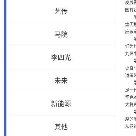
发展
艺传
国有
煌历
应该
马院
们为
九届
李四光
史奋
道做
未来
是一
坚克
新能源
大复
厚的
其他
从党