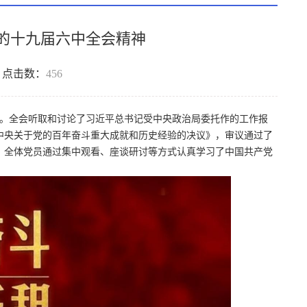
的十九届六中全会精神
点击数：
456
举行。全会听取和讨论了习近平总书记受中央政治局委托作的工作报
中央关于党的百年奋斗重大成就和历史经验的决议》，审议通过了
、全体党员通过集中观看、座谈研讨等方式认真学习了
中国共产党