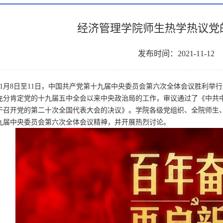
经济管理学院师生热学热议党
发布时间：2021-11-12
11月8日至11日，中国共产党第十九届中央委员会第六次全体会议胜利
充分肯定党的十九届五中全会以来中央政治局的工作，审议通过了《中共
于召开党的第二十次全国代表大会的决议》。
学院各级党组织、全院师生
九届中央委员会第六次全体
会议精神，并开展热烈讨论。