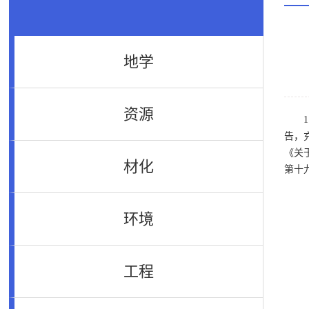
地学
资源
告，
《关
材化
第十
环境
工程