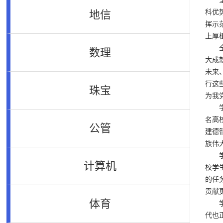
地信
科优
挥示
上厚
数理
大成
未来
行这
珠宝
为我
名高
公管
建德
族伟
计算机
校学
的任
贡献
体育
代也