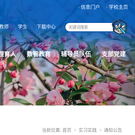
· 信息门户
· 学校主页
教师
学生
下载中心
理育人
数智教育
辅导员队伍
支部党建
当前位置:
首页
>
实习实践
>
通知公告