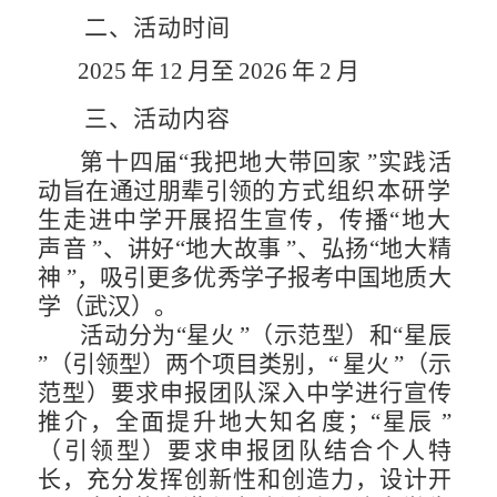
二、活动时间
2025
年
12
月至
2026
年
2
月
三、活动内容
第十四届
“我把地大带回家
”实践活
动
旨在通过朋辈引领
的方式组织本研学
生走进中学开展招生宣传，传播
“地大
声
音
”、讲好“地大故事
”、弘扬“地大精
神
”，吸
引更多优
秀学子报考中国地质大
学（武汉）。
活动分为
“星火
”（示范型）和“星辰
”（引领型
）两个
项目类别，
“
星火
”（示
范型）要求申报团队深入中学进行宣
传
推介，全面提升地大知名度；
“星辰
”
（引领型）要求申报
团队结合个人特
长，充分发挥创新性和创造力，设计开