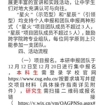
展更丰
富的宣讲和实践活动，让中学生
们对地大充满认可与向往。
“星火
”（示范型）和“星辰
”（引领
型）均支持个人申
报和团队申报两种形
式（
“星火
”项目团队成员不
超过
3
人，
“星辰
”项目团队成员不超过
5
人
），
鼓励
跨学院跨专业组
队，
每位同学原则上只
能参加一支团队。
四、活动流程
（一）项目报名。
本研申报团队于
12
月
12
日至
12
月
20
日
进
行
集
中
报
名
，
本
科
生
需
登
录
学
校
官
网
https
://
www
.
cug
.
edu
.
cn
/
按要求填写并提
交项目材料（具体
操作指南详见附
件
）
，
研究生
需扫描
二
维码或报名
链接
（
https
://v.
wjx
.
cn
/
vm
/
OAGPNSo
.
aspx
#