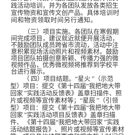
践活动培训，并为各团队发放各类招生
宣传物资和宣传文创产品。具
体培训时
间和物资领取时间另行通知。
（三）项目实施。
各团队在寒假期
间完成项目，建议就近
就便开展活动，
不鼓励团队成员跨省市流动，活动中注
意积累
现场活动照片和视频素材。鼓励
项目团队拍摄创意新颖、传播
力强的微
视频作品，优秀微视频将推荐到学校平
台进行展示。
（
四）项目结题。
“星火
”（示范
型）项目：提交《第十
四届
“我把地大带
回家
”实践活动反馈表》盖章扫描件、照
片或视频等宣传素材等；“星辰
”（引领
型）项目：提交《第十
四届
“我把地大带
回家
”实践活动项目反馈表》盖章扫描
件、
《第十四届
“我把地大带回家
”实践
活动结题报告》、照片或
视频等宣传素材