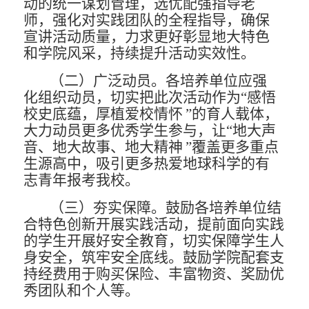
动的统一谋划管理，选优配强指导老
师，强化对实践团队的全程指
导，确保
宣讲活动质量，力求更好彰显地大特色
和学院风采，持续提升活动实效性。
（二）广泛动员。
各培养单位应强
化组织动员，切实把此
次活动作为
“感悟
校史底蕴，厚植爱校情怀
”的育人载体，
大
力动员更多优秀学生参与，让
“地大声
音、地大故事、地大精
神
”覆盖更多重点
生源高中，吸引更多热爱地球科学的有
志青
年报考我校。
（三）夯实保障。
鼓励各培养单位结
合特色创新开展实践
活动，提前面向实践
的学生开展好安全教育，切实保障学生人
身安全，筑牢安全底线。鼓励学院配套支
持经费用于购买保险、
丰富物资、奖励优
秀团队和个人等。