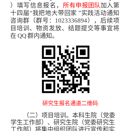
）填写信息报名，
所
有申报团队
加入第
十四届
“我把地大带回家
”实践活动通知
咨
询群
（群号：
1023336894
）
，
后续项
目培
训、物资发放、结题
提交等事宜将
在
QQ
群内通知。
研究生报名通道二维码
（二）项目培训。
本科生院（党委
学生工作部）、研究生
院（党委研究生
工作部）将集中组织团队进行宣传和实