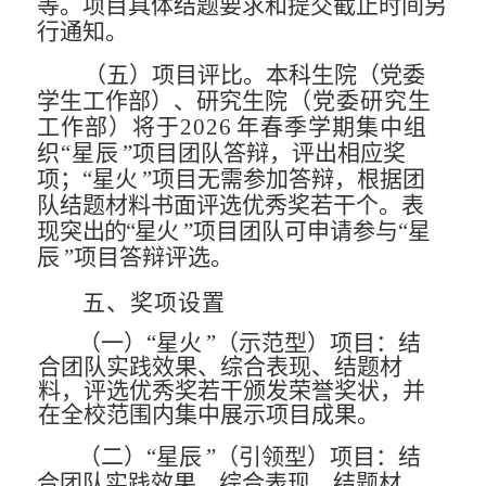
等。项目具体结题要求和提交截止时间另
行通
知。
（五）项目评比。
本科生院（党委
学生工作部）、研究生
院（党委研究生
工作部）将于
2026
年春季学期集中组
织
“星
辰
”项目团队答辩，评出相应奖
项；“星火
”
项目无需参加答
辩，根据团
队结题材料书面评选优秀奖若干个。表
现突
出的
“星
火
”项目团队可申请参与“星
辰
”项目答辩评选。
五、奖项设置
（一）
“星火
”（示范型）项目：
结
合团队实践效果
、综
合表现、结题材
料，评选优秀奖若干颁发荣誉
奖状，并
在全校
范围内集中展示项目成果。
（二）
“星辰
”（引领型）项目：
结
合团队实践效果
、综
合表现、结题材