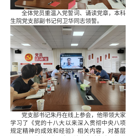
全体党员重温入党誓词、诵读党章，本科
生院党支部
副
书记
何卫华同志
领誓。
党支部书记朱丹在线上参会，他带领大
家
学习了《党的十八大以来深入贯彻中央八项
规定精神的成效和经验》相关内容
，对基层