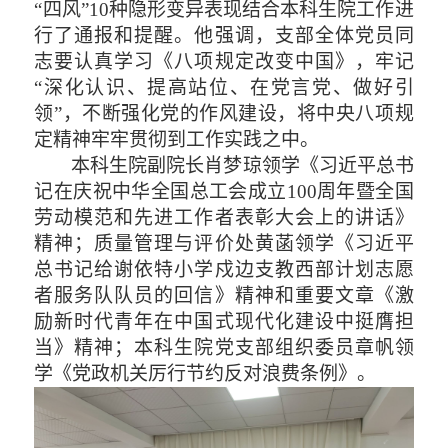
“四风”10种隐形变异表现结合本科生院工作进
行了通报和提醒。他强调，支部全体党员同
志要认真学习《八项规定改变中国》，牢记
“深化认识、提高站位、在党言党、做好引
领”，不断强化党的作风建设，将中央八项规
定精神牢牢贯彻到工作实践之中。
本科生院副院长肖梦琼领学《习近平总书
记在庆祝中华全国总工会成立
100周年暨全国
劳动模范和先进工作者表彰大会上的讲话》
精神；质量管理与评价处黄菡领学《习近平
总书记给谢依特小学戍边支教西部计划志愿
者服务队队员的回信》精神和重要文章《激
励新时代青年在中国式现代化建设中挺膺担
当》精神；本科生院党支部组织委员章帆领
学《党政机关厉行节约反对浪费条例》。