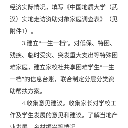
经济实际情况，填写
《中国地质大学（武
汉）实地走访资助对象家庭调查表》
（
见
附件
1
）
。
3
.
建立“
一生一档
”
。
对低保、特困、
残疾、临时受灾、突发重大支出等特殊困
难家庭，建立家校社共享困难学生
“
一生
一档
”的
信息台账，联合制定分层分类资
助帮扶方案。
4
.
收集
意见建议。
收集
家长对学校工
作及学生发展的意见和建议
。
了解当地
产
业发展
、乡村振兴等情况。