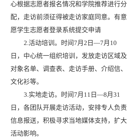
心根据志愿者报名情况和学院推荐进行分
配，走访前须征得被走访家庭同意。
有意
愿
学生志愿者
登录
系统提交申请
2
.活动培训
。
时间
7
月
2
日
—
7
月
1
0
日
，
中心统一组织培训，发放走访区域及
对象名单、调查表、走访手册、介绍信、
文化衫等。
3
.实地走访
。
时间
7
月
1
1
日
—
8
月
31
日，
各团队开展走访活动，安排专人负责
信息报送，积极寻求当地媒体支持，扩大
活动影响。