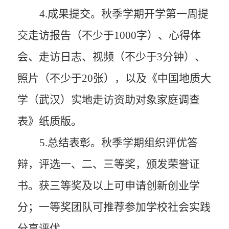
4
.成果提交
。
秋季学期开学第一周提
交走访报告（不少于
1000
字）、心得体
会、走访日志、视频（不少于
3
分钟）、
照片（不少于
20
张），以及《中国地质大
学（武汉）实地走访资助对象家庭调查
表》纸质版。
5
.总结表彰
。
秋季学期组织评优答
辩，评选一、二、三等奖，颁发荣誉证
书。获三等奖及以上可申请创新创业学
分；一等奖团队可
推荐
参加学校社会实践
分享评优
。