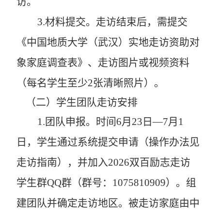
访
。
3
.材料提交
。
走访结束后，需提交
《中国地质大学（武汉）实地走访资助对
象家庭调查表》、走访图片或视频资料
（
每名学生
至少
2
张清晰照片）。
（二）学生团队走访安排
1.团队申报
。
时间
6月
23
日
—
7
月
1
日
，
学生通过系统提交申请
（操作办法见
走访指南
）
，
并加入
2026双百励志走访
学生群QQ群（群号：1075810909）。
组
建团队并确定走访地区。被走访家庭由中