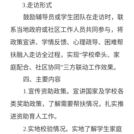
3
.走访形式
鼓励辅导员或学生团队在走访时，
联
系当地政府或
社区
工作人员
共同参与
，
将
政策宣讲、学情反馈、心理疏导、困难帮
扶融入走访全过程，实现“
学校牵头、家
庭配合、社区协同
”
三方联动工作
效果
。
四
、主要内容
1
.宣传
资助
政策
。
宣讲国家及学校各
类奖助政策，
了解需要帮扶情况，
扎实推
进资助育人工作
。
2
.实地校验情况。
实地了解学生家庭