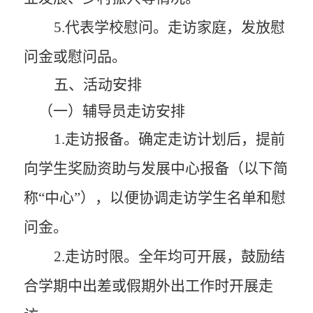
5
.代表学校慰问。
走访家庭，发放慰
问金或慰问品。
五
、活动安排
（一）辅导员走访安排
1
.走访
报备。
确定走访计划后，提前
向学生
奖励
资助
与发展
中心报备
（以下简
称
“中心”）
，以便协调
走访学生
名单和慰
问金。
2
.走访时限
。
全年均可开展，鼓励结
合学期中
出差
或假期外出工作时
开展走