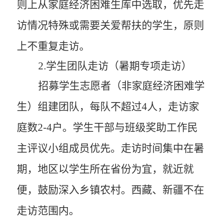
则上
从家庭经济困难生库中选取，优先走
访情况特殊
或
需要关爱帮扶
的学生，原则
上不重复走访。
2
.
学生团队走访（暑期专项走访）
招募学生志愿者（非家庭经济困难学
生）组建团队，每队不超过
4
人，走访家
庭数
2
-
4
户。学生干部与班级奖助工作民
主评议小组成员优先。走访时间集中在暑
期，地区以学生所在省份为宜，
就近就
便，
鼓励深入乡镇农村
。
西藏、新疆不在
走访范围内。