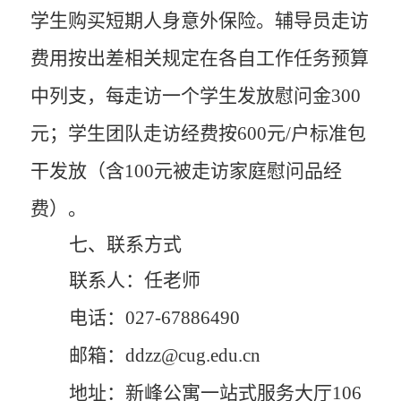
学生
购买
短期
人身意外保险。辅导员走访
费用按出差相关规定在各自工作任务预算
中列支
，每走访一个学生发放慰问金
300
元
；学生团队走访经费按
600
元
/户标准包
干发放（含
100
元被走访家庭慰问品经
费）。
七
、联系方式
联系人：任老师
电话：
027
-
67886490
邮箱：
ddzz
@
cug
.
edu
.
cn
地址：新峰公寓一站式服务大厅
106