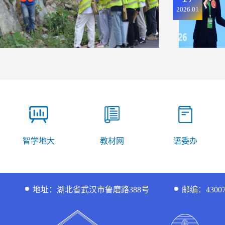
2026.01
智学地大
教材网
语委办
地址：湖北省武汉市鲁磨路388号
邮编：43007