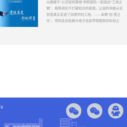
从困惑于“公式如何落地”到和团队一起造出“工地之
眼”，程笑用实干打破知识的高墙，让巡检吊舱从实
验室真正走进了风雨中的工地。——本期“创·星之
光”，带你走近机械与电子信息学院程笑的科创之
路。个人简介程...
4