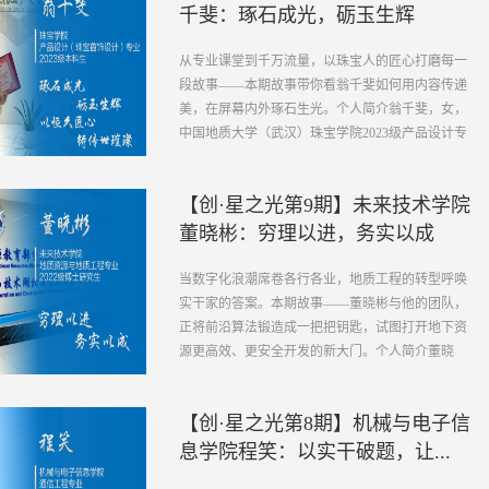
千斐：琢石成光，砺玉生辉
从专业课堂到千万流量，以珠宝人的匠心打磨每一
段故事——本期故事带你看翁千斐如何用内容传递
美，在屏幕内外琢石生光。个人简介翁千斐，女，
中国地质大学（武汉）珠宝学院2023级产品设计专
业在读本科生。获得GIC...
【创·星之光第9期】未来技术学院
董晓彬：穷理以进，务实以成
当数字化浪潮席卷各行各业，地质工程的转型呼唤
实干家的答案。本期故事——董晓彬与他的团队，
正将前沿算法锻造成一把把钥匙，试图打开地下资
源更高效、更安全开发的新大门。个人简介董晓
彬，男，未来技术学院，...
【创·星之光第8期】机械与电子信
息学院程笑：以实干破题，让...