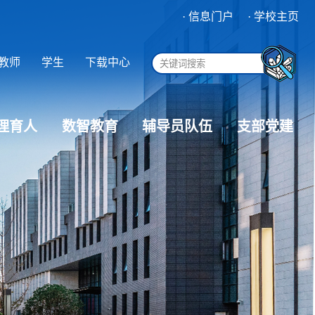
· 信息门户
· 学校主页
教师
学生
下载中心
理育人
数智教育
辅导员队伍
支部党建