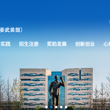
习实践
招生注册
奖助发展
创新创业
心
1
2
3
4
5